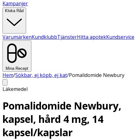
Kampanjer
Kloka Råd
Varumärken
Kundklubb
Tjänster
Hitta apotek
Kundservice
Mina Recept
Hem
/
Sökbar, ej köpb, ej kat
/
Pomalidomide Newbury
Läkemedel
Pomalidomide Newbury,
kapsel, hård 4 mg, 14
kapsel/kapslar