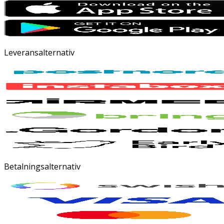
Leveransalternativ
Betalningsalternativ