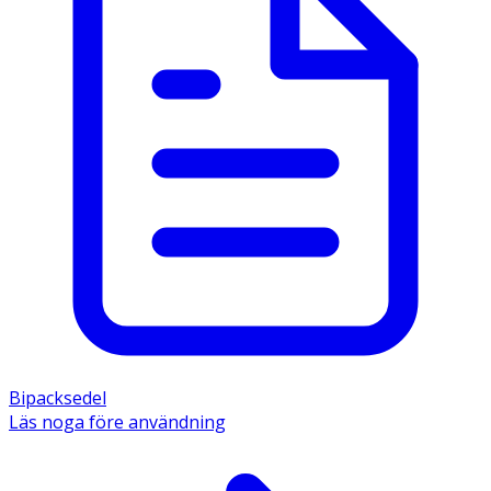
Bipacksedel
Läs noga före användning