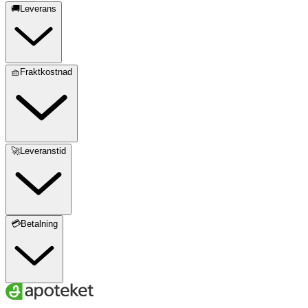
🚚Leverans
🧺Fraktkostnad
🚀Leveranstid
💳Betalning