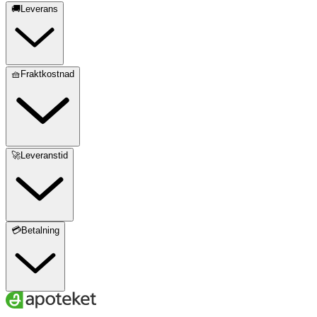
🚚Leverans
🧺Fraktkostnad
🚀Leveranstid
💳Betalning