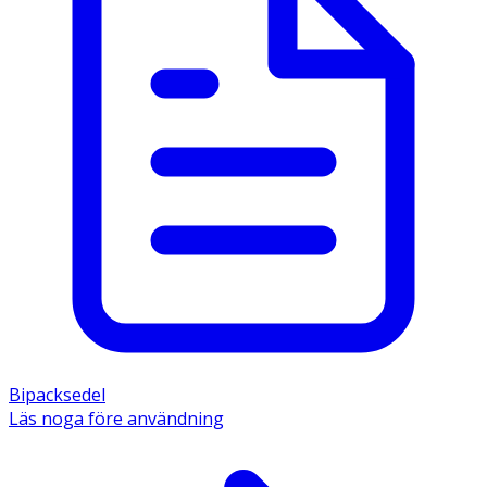
Bipacksedel
Läs noga före användning