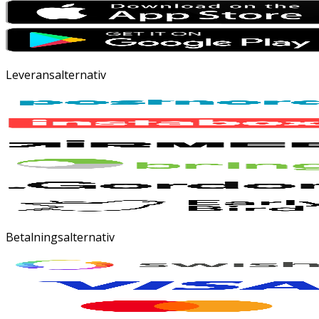
Leveransalternativ
Betalningsalternativ