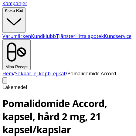
Kampanjer
Kloka Råd
Varumärken
Kundklubb
Tjänster
Hitta apotek
Kundservice
Mina Recept
Hem
/
Sökbar, ej köpb, ej kat
/
Pomalidomide Accord
Läkemedel
Pomalidomide Accord,
kapsel, hård 2 mg, 21
kapsel/kapslar