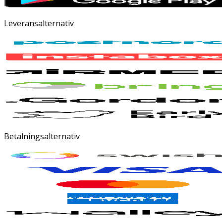
Leveransalternativ
Betalningsalternativ