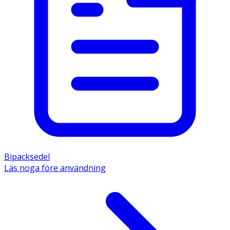
Bipacksedel
Läs noga före användning