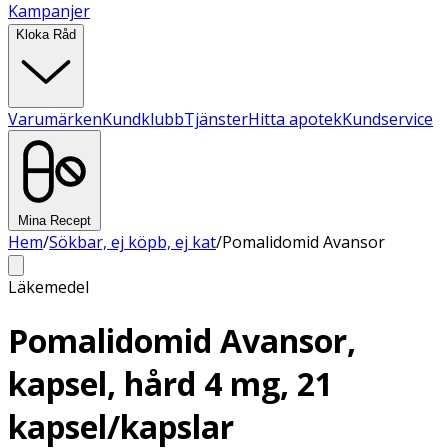
Kampanjer
Kloka Råd
Varumärken
Kundklubb
Tjänster
Hitta apotek
Kundservice
Mina Recept
Hem
/
Sökbar, ej köpb, ej kat
/
Pomalidomid Avansor
Läkemedel
Pomalidomid Avansor,
kapsel, hård 4 mg, 21
kapsel/kapslar