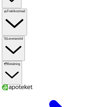
🧺Fraktkostnad
🚀Leveranstid
💳Betalning