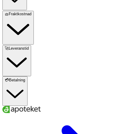
🧺Fraktkostnad
🚀Leveranstid
💳Betalning