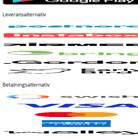
Leveransalternativ
Betalningsalternativ