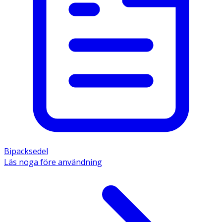
Bipacksedel
Läs noga före användning