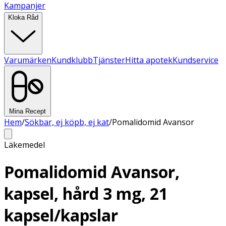
Kampanjer
Kloka Råd
Varumärken
Kundklubb
Tjänster
Hitta apotek
Kundservice
Mina Recept
Hem
/
Sökbar, ej köpb, ej kat
/
Pomalidomid Avansor
Läkemedel
Pomalidomid Avansor,
kapsel, hård 3 mg, 21
kapsel/kapslar