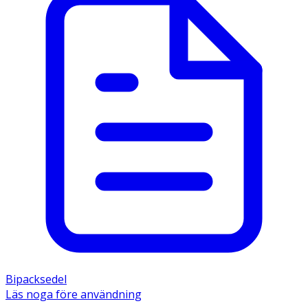
Bipacksedel
Läs noga före användning