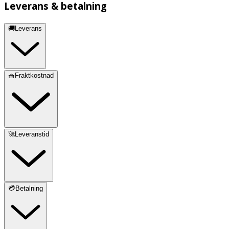
Leverans & betalning
🚚Leverans
🧺Fraktkostnad
🚀Leveranstid
💳Betalning