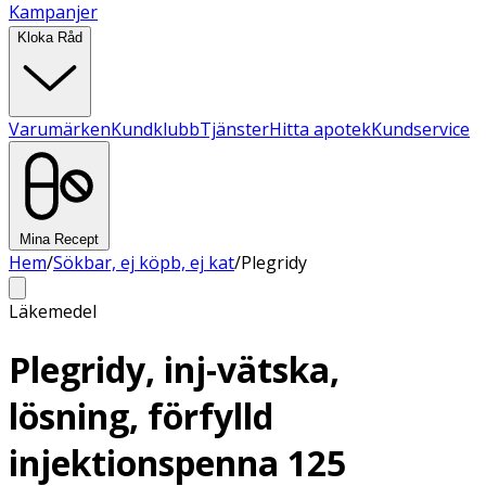
Kampanjer
Kloka Råd
Varumärken
Kundklubb
Tjänster
Hitta apotek
Kundservice
Mina Recept
Hem
/
Sökbar, ej köpb, ej kat
/
Plegridy
Läkemedel
Plegridy, inj-vätska,
lösning, förfylld
injektionspenna 125