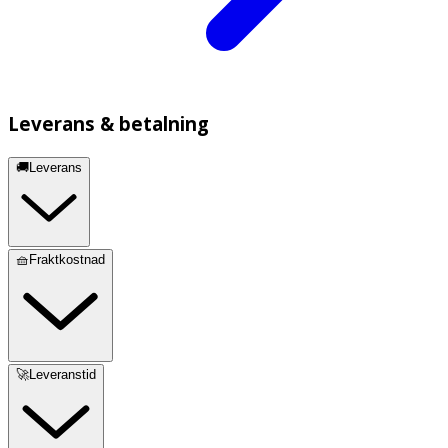
Leverans & betalning
🚚Leverans
🧺Fraktkostnad
🚀Leveranstid