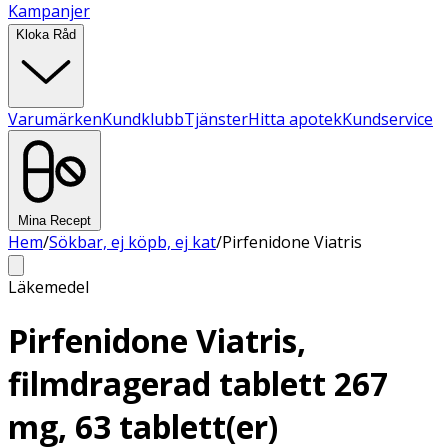
Kampanjer
Kloka Råd
Varumärken
Kundklubb
Tjänster
Hitta apotek
Kundservice
Mina Recept
Hem
/
Sökbar, ej köpb, ej kat
/
Pirfenidone Viatris
Läkemedel
Pirfenidone Viatris,
filmdragerad tablett 267
mg, 63 tablett(er)