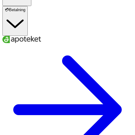
💳Betalning