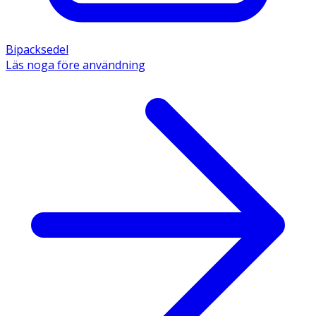
Bipacksedel
Läs noga före användning