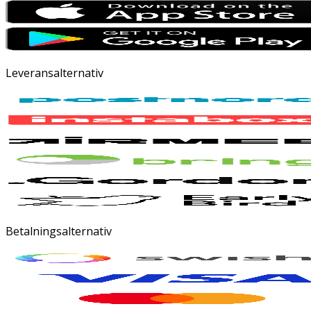
Leveransalternativ
Betalningsalternativ