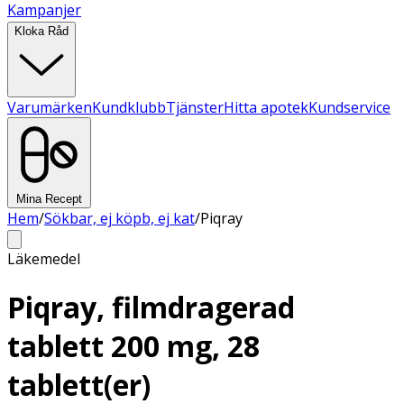
Kampanjer
Kloka Råd
Varumärken
Kundklubb
Tjänster
Hitta apotek
Kundservice
Mina Recept
Hem
/
Sökbar, ej köpb, ej kat
/
Piqray
Läkemedel
Piqray, filmdragerad
tablett 200 mg, 28
tablett(er)