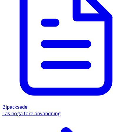
Bipacksedel
Läs noga före användning