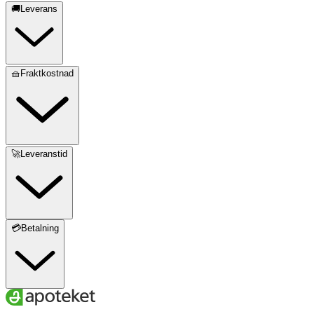
🚚Leverans
🧺Fraktkostnad
🚀Leveranstid
💳Betalning