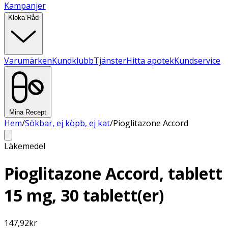
Kampanjer
Kloka Råd
Varumärken
Kundklubb
Tjänster
Hitta apotek
Kundservice
Mina Recept
Hem
/
Sökbar, ej köpb, ej kat
/
Pioglitazone Accord
Läkemedel
Pioglitazone Accord, tablett
15 mg, 30 tablett(er)
147,92
kr