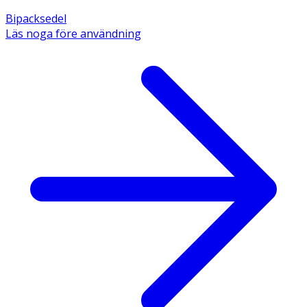
Bipacksedel
Läs noga före användning