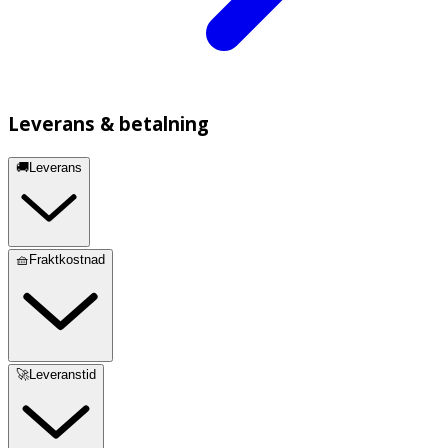
Leverans & betalning
🚚Leverans
🧺Fraktkostnad
🚀Leveranstid