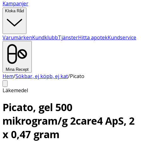
Kampanjer
Kloka Råd
Varumärken
Kundklubb
Tjänster
Hitta apotek
Kundservice
Mina Recept
Hem
/
Sökbar, ej köpb, ej kat
/
Picato
Läkemedel
Picato, gel 500
mikrogram/g 2care4 ApS, 2
x 0,47 gram