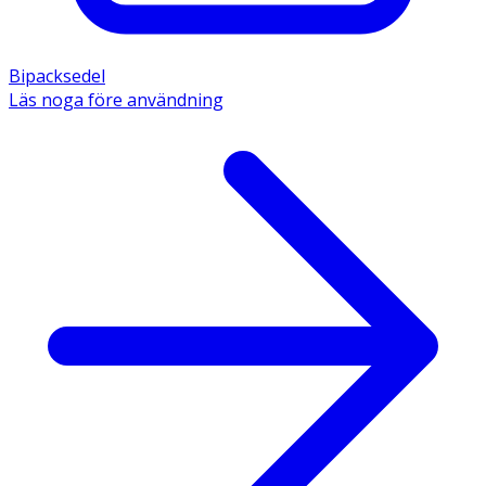
Bipacksedel
Läs noga före användning