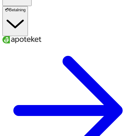
💳Betalning