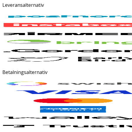
Leveransalternativ
Betalningsalternativ