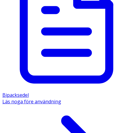
Bipacksedel
Läs noga före användning