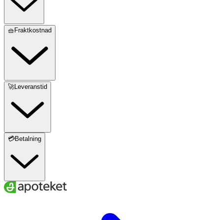
🧺Fraktkostnad
🚀Leveranstid
💳Betalning