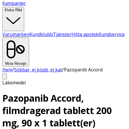
Kampanjer
Kloka Råd
Varumärken
Kundklubb
Tjänster
Hitta apotek
Kundservice
Mina Recept
Hem
/
Sökbar, ej köpb, ej kat
/
Pazopanib Accord
Läkemedel
Pazopanib Accord,
filmdragerad tablett 200
mg, 90 x 1 tablett(er)