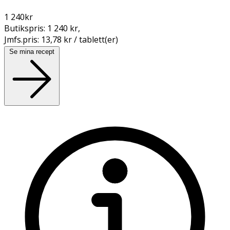
1 240
kr
Butikspris:
1 240 kr
,
Jmfs.pris:
13,78 kr / tablett(er)
Se mina recept