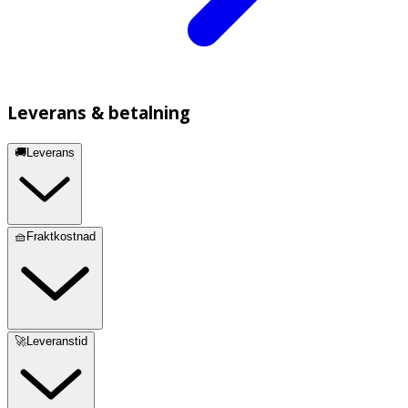
Leverans & betalning
🚚Leverans
🧺Fraktkostnad
🚀Leveranstid