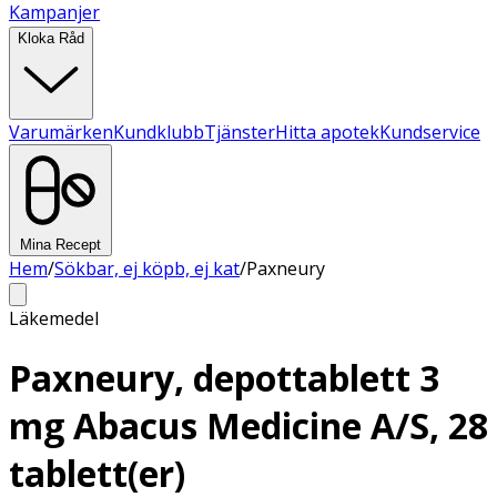
Kampanjer
Kloka Råd
Varumärken
Kundklubb
Tjänster
Hitta apotek
Kundservice
Mina Recept
Hem
/
Sökbar, ej köpb, ej kat
/
Paxneury
Läkemedel
Paxneury, depottablett 3
mg Abacus Medicine A/S, 28
tablett(er)