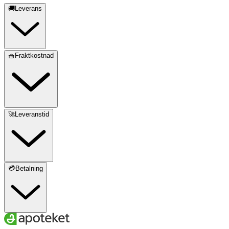
🚚Leverans
🧺Fraktkostnad
🚀Leveranstid
💳Betalning