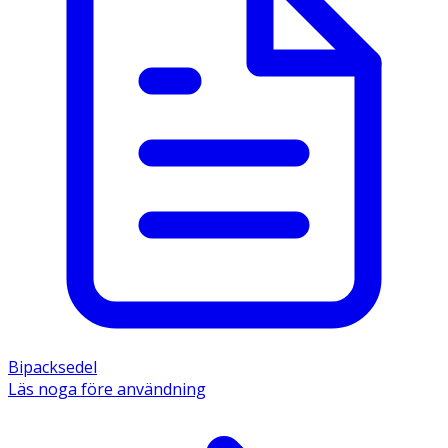
Bipacksedel
Läs noga före användning