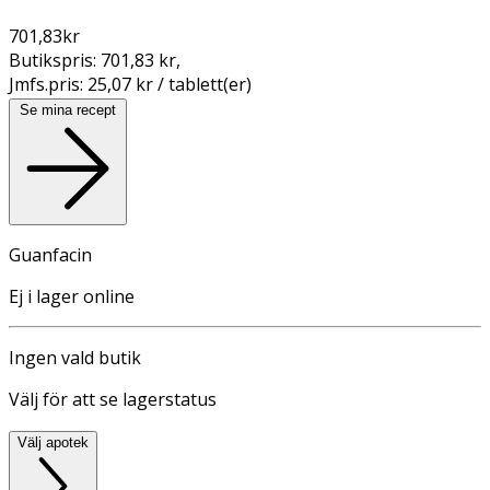
701,83
kr
Butikspris:
701,83 kr
,
Jmfs.pris:
25,07 kr / tablett(er)
Se mina recept
Guanfacin
Ej i lager online
Ingen vald butik
Välj för att se lagerstatus
Välj apotek