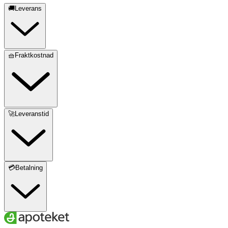
🚚Leverans
🧺Fraktkostnad
🚀Leveranstid
💳Betalning