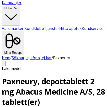
Kampanjer
Kloka Råd
Varumärken
Kundklubb
Tjänster
Hitta apotek
Kundservice
Mina Recept
Hem
/
Sökbar, ej köpb, ej kat
/
Paxneury
Läkemedel
Paxneury, depottablett 2
mg Abacus Medicine A/S, 28
tablett(er)