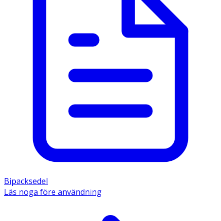
Bipacksedel
Läs noga före användning