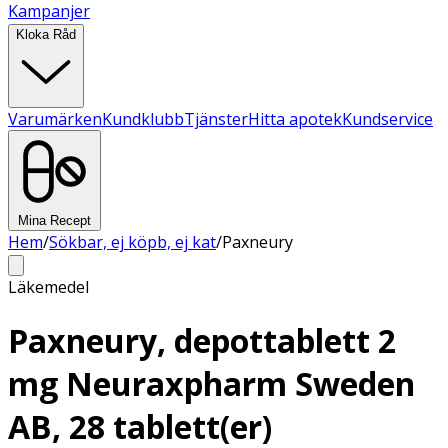
Kampanjer
Kloka Råd
Varumärken
Kundklubb
Tjänster
Hitta apotek
Kundservice
Mina Recept
Hem
/
Sökbar, ej köpb, ej kat
/
Paxneury
Läkemedel
Paxneury, depottablett 2
mg Neuraxpharm Sweden
AB, 28 tablett(er)