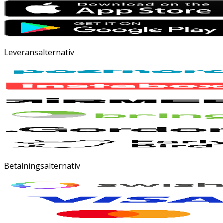
Leveransalternativ
Betalningsalternativ