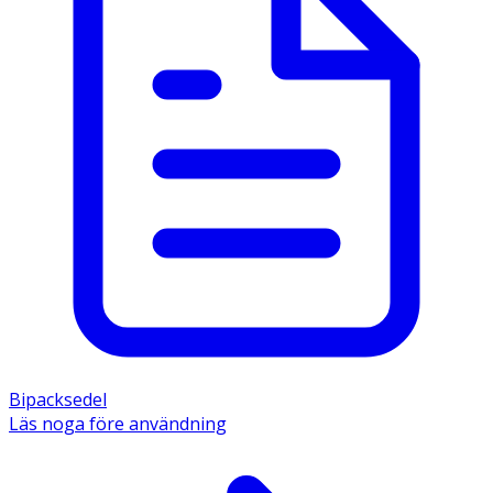
Bipacksedel
Läs noga före användning