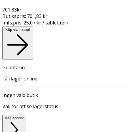
701,83
kr
Butikspris:
701,83 kr
,
Jmfs.pris:
25,07 kr / tablett(er)
Köp via recept
Guanfacin
Få i lager online
Ingen vald butik
Välj för att se lagerstatus
Välj apotek