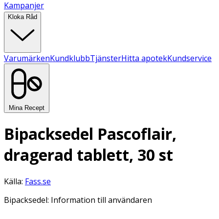
Kampanjer
Kloka Råd
Varumärken
Kundklubb
Tjänster
Hitta apotek
Kundservice
Mina Recept
Bipacksedel Pascoflair,
dragerad tablett, 30 st
Källa:
Fass.se
Bipacksedel: Information till användaren