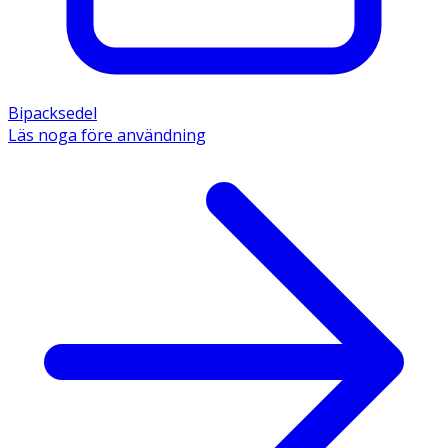
Bipacksedel
Läs noga före användning