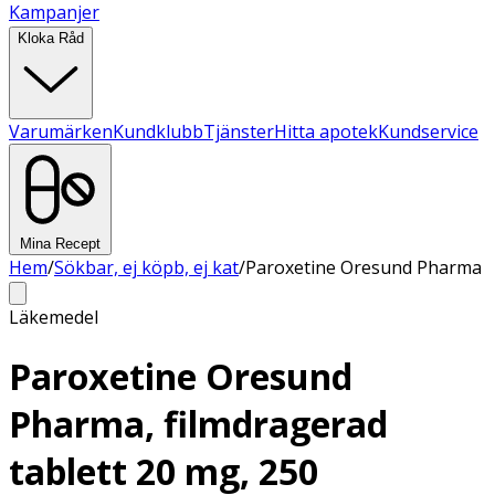
Kampanjer
Kloka Råd
Varumärken
Kundklubb
Tjänster
Hitta apotek
Kundservice
Mina Recept
Hem
/
Sökbar, ej köpb, ej kat
/
Paroxetine Oresund Pharma
Läkemedel
Paroxetine Oresund
Pharma, filmdragerad
tablett 20 mg, 250