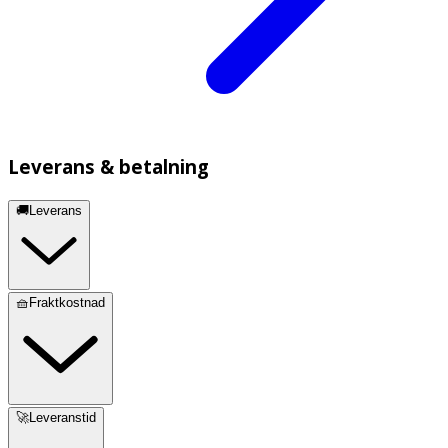
Leverans & betalning
🚚Leverans
🧺Fraktkostnad
🚀Leveranstid