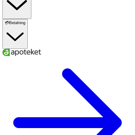
💳Betalning