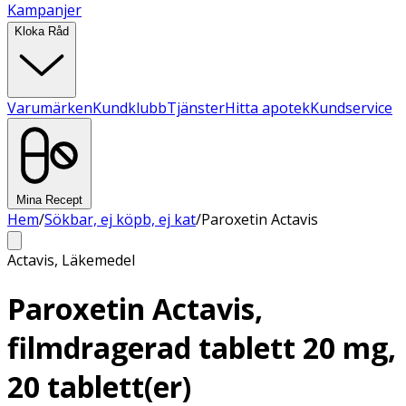
Kampanjer
Kloka Råd
Varumärken
Kundklubb
Tjänster
Hitta apotek
Kundservice
Mina Recept
Hem
/
Sökbar, ej köpb, ej kat
/
Paroxetin Actavis
Actavis
,
Läkemedel
Paroxetin Actavis,
filmdragerad tablett 20 mg,
20 tablett(er)