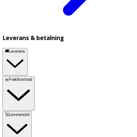
Leverans & betalning
🚚Leverans
🧺Fraktkostnad
🚀Leveranstid