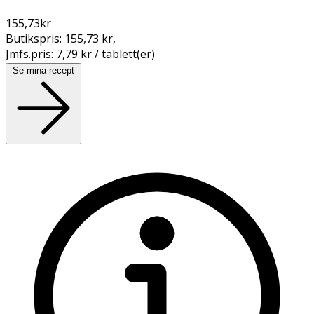
155,73
kr
Butikspris:
155,73 kr
,
Jmfs.pris:
7,79 kr / tablett(er)
Se mina recept