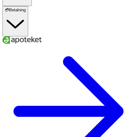
💳Betalning