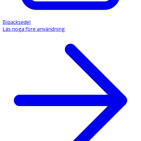
Bipacksedel
Läs noga före användning