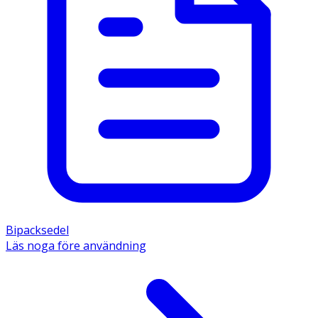
Bipacksedel
Läs noga före användning