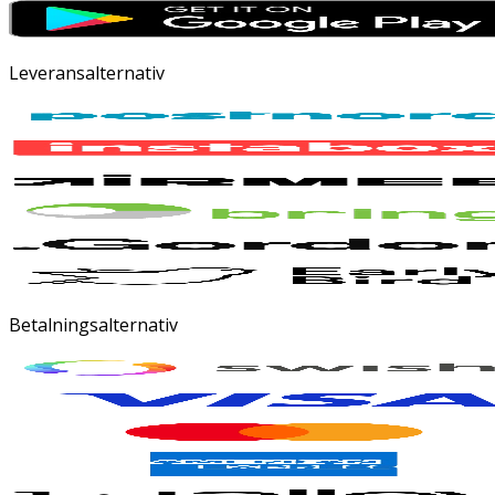
Leveransalternativ
Betalningsalternativ