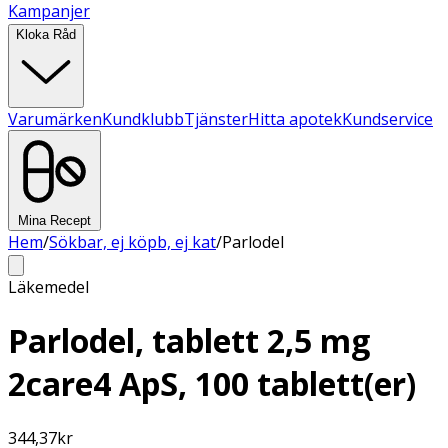
Kampanjer
Kloka Råd
Varumärken
Kundklubb
Tjänster
Hitta apotek
Kundservice
Mina Recept
Hem
/
Sökbar, ej köpb, ej kat
/
Parlodel
Läkemedel
Parlodel, tablett 2,5 mg
2care4 ApS, 100 tablett(er)
344,37
kr