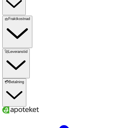
🧺Fraktkostnad
🚀Leveranstid
💳Betalning