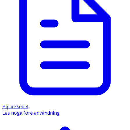
Bipacksedel
Läs noga före användning