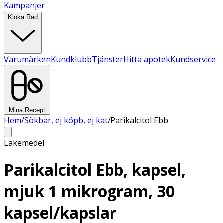
Kampanjer
Kloka Råd
Varumärken
Kundklubb
Tjänster
Hitta apotek
Kundservice
Mina Recept
Hem
/
Sökbar, ej köpb, ej kat
/
Parikalcitol Ebb
Läkemedel
Parikalcitol Ebb, kapsel,
mjuk 1 mikrogram, 30
kapsel/kapslar