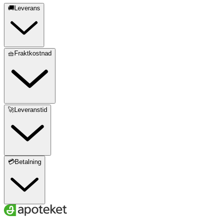
🚚Leverans
🧺Fraktkostnad
🚀Leveranstid
💳Betalning