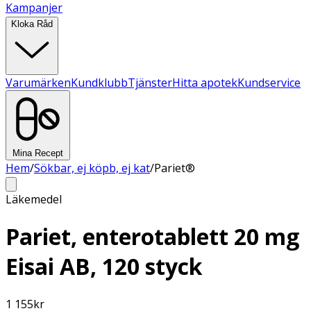
Kampanjer
Kloka Råd
Varumärken
Kundklubb
Tjänster
Hitta apotek
Kundservice
Mina Recept
Hem
/
Sökbar, ej köpb, ej kat
/
Pariet®
Läkemedel
Pariet, enterotablett 20 mg
Eisai AB, 120 styck
1 155
kr