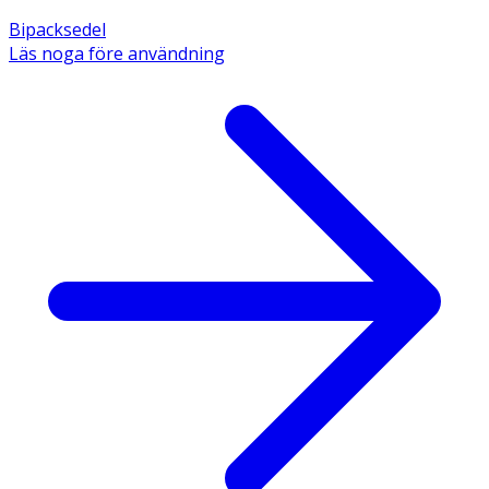
Bipacksedel
Läs noga före användning