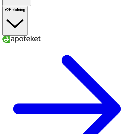
💳Betalning