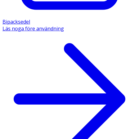
Bipacksedel
Läs noga före användning