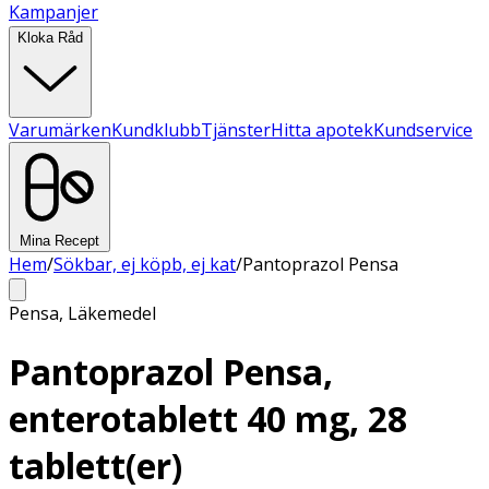
Kampanjer
Kloka Råd
Varumärken
Kundklubb
Tjänster
Hitta apotek
Kundservice
Mina Recept
Hem
/
Sökbar, ej köpb, ej kat
/
Pantoprazol Pensa
Pensa
,
Läkemedel
Pantoprazol Pensa,
enterotablett 40 mg, 28
tablett(er)