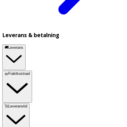
Leverans & betalning
🚚Leverans
🧺Fraktkostnad
🚀Leveranstid