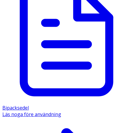
Bipacksedel
Läs noga före användning