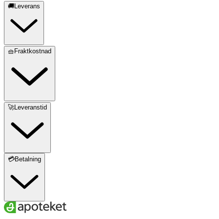
🚚Leverans
🧺Fraktkostnad
🚀Leveranstid
💳Betalning