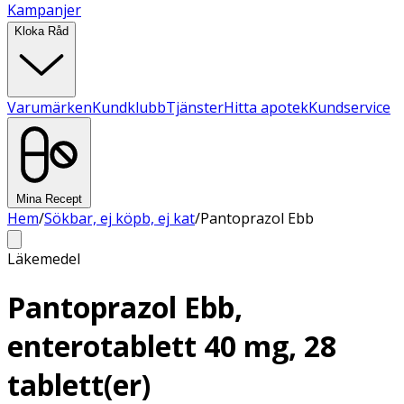
Kampanjer
Kloka Råd
Varumärken
Kundklubb
Tjänster
Hitta apotek
Kundservice
Mina Recept
Hem
/
Sökbar, ej köpb, ej kat
/
Pantoprazol Ebb
Läkemedel
Pantoprazol Ebb,
enterotablett 40 mg, 28
tablett(er)