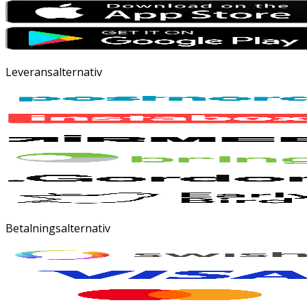
Leveransalternativ
Betalningsalternativ