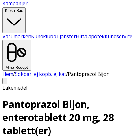
Kampanjer
Kloka Råd
Varumärken
Kundklubb
Tjänster
Hitta apotek
Kundservice
Mina Recept
Hem
/
Sökbar, ej köpb, ej kat
/
Pantoprazol Bijon
Läkemedel
Pantoprazol Bijon,
enterotablett 20 mg, 28
tablett(er)