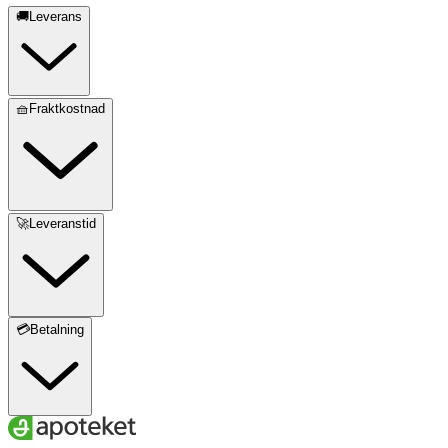
🚚Leverans
🧺Fraktkostnad
🚀Leveranstid
💳Betalning