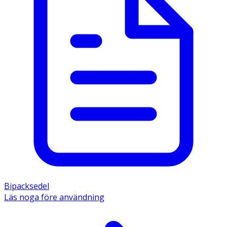
Bipacksedel
Läs noga före användning