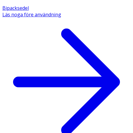
Bipacksedel
Läs noga före användning