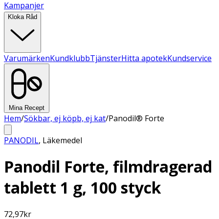
Kampanjer
Kloka Råd
Varumärken
Kundklubb
Tjänster
Hitta apotek
Kundservice
Mina Recept
Hem
/
Sökbar, ej köpb, ej kat
/
Panodil® Forte
PANODIL
,
Läkemedel
Panodil Forte, filmdragerad
tablett 1 g, 100 styck
72,97
kr