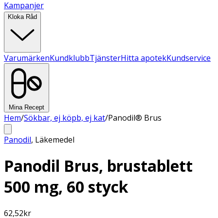
Kampanjer
Kloka Råd
Varumärken
Kundklubb
Tjänster
Hitta apotek
Kundservice
Mina Recept
Hem
/
Sökbar, ej köpb, ej kat
/
Panodil® Brus
Panodil
,
Läkemedel
Panodil Brus, brustablett
500 mg, 60 styck
62,52
kr