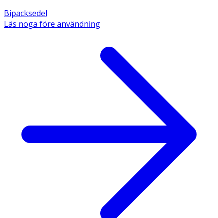
Bipacksedel
Läs noga före användning