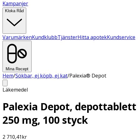
Kampanjer
Kloka Råd
Varumärken
Kundklubb
Tjänster
Hitta apotek
Kundservice
Mina Recept
Hem
/
Sökbar, ej köpb, ej kat
/
Palexia® Depot
Läkemedel
Palexia Depot, depottablett
250 mg, 100 styck
2 710,41
kr