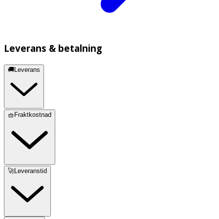
Leverans & betalning
🚚Leverans
🧺Fraktkostnad
🚀Leveranstid