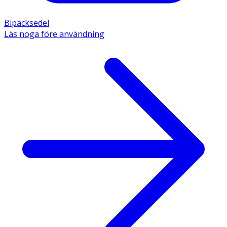
Bipacksedel
Läs noga före användning