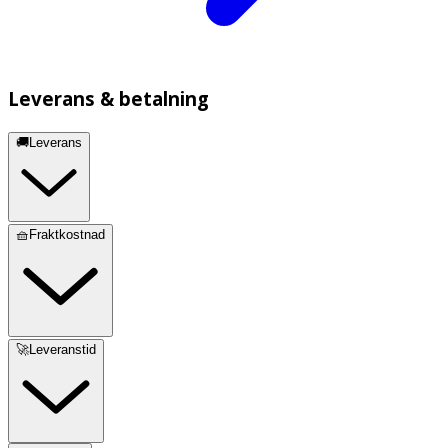
Leverans & betalning
🚚Leverans
🧺Fraktkostnad
🚀Leveranstid