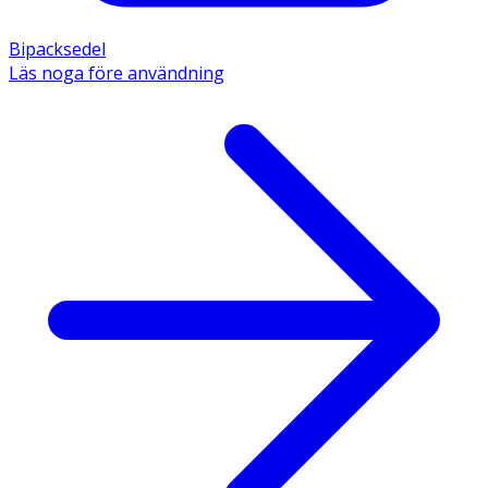
Bipacksedel
Läs noga före användning