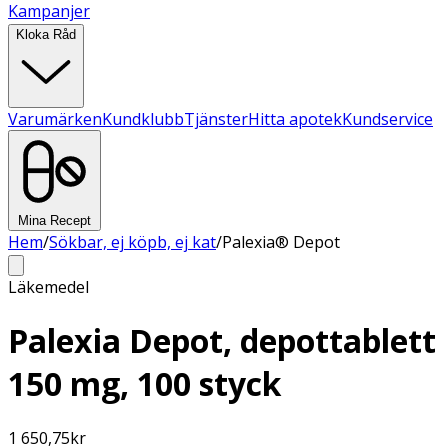
Kampanjer
Kloka Råd
Varumärken
Kundklubb
Tjänster
Hitta apotek
Kundservice
Mina Recept
Hem
/
Sökbar, ej köpb, ej kat
/
Palexia® Depot
Läkemedel
Palexia Depot, depottablett
150 mg, 100 styck
1 650,75
kr