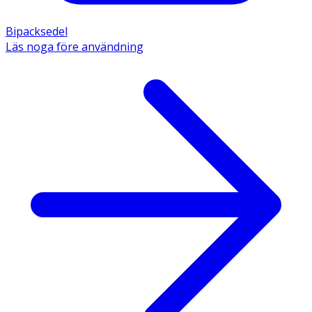
Bipacksedel
Läs noga före användning