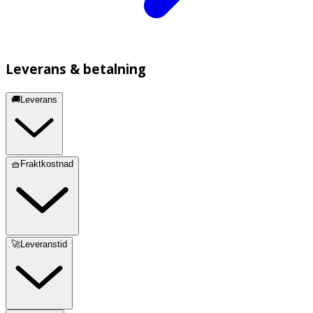
Leverans & betalning
🚚Leverans
🧺Fraktkostnad
🚀Leveranstid