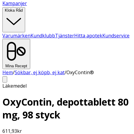
Kampanjer
Kloka Råd
Varumärken
Kundklubb
Tjänster
Hitta apotek
Kundservice
Mina Recept
Hem
/
Sökbar, ej köpb, ej kat
/
OxyContin®
Läkemedel
OxyContin, depottablett 80
mg, 98 styck
611,93
kr