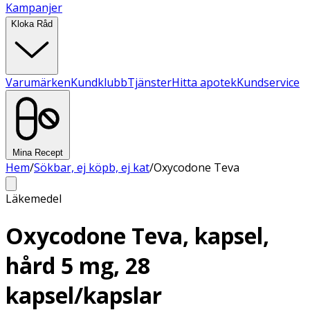
Kampanjer
Kloka Råd
Varumärken
Kundklubb
Tjänster
Hitta apotek
Kundservice
Mina Recept
Hem
/
Sökbar, ej köpb, ej kat
/
Oxycodone Teva
Läkemedel
Oxycodone Teva, kapsel,
hård 5 mg, 28
kapsel/kapslar