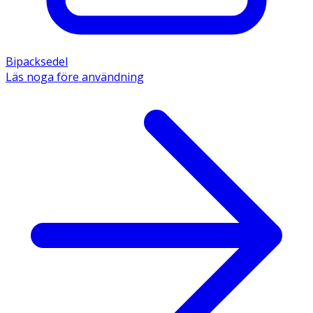
Bipacksedel
Läs noga före användning