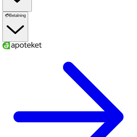
💳Betalning