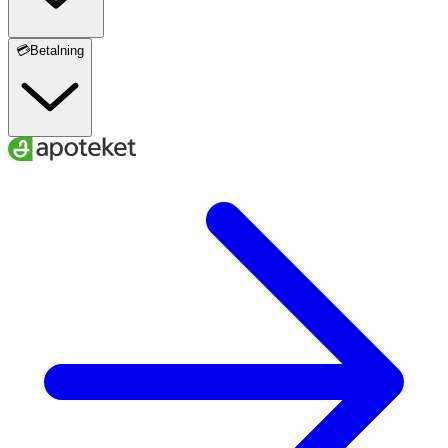
💳Betalning