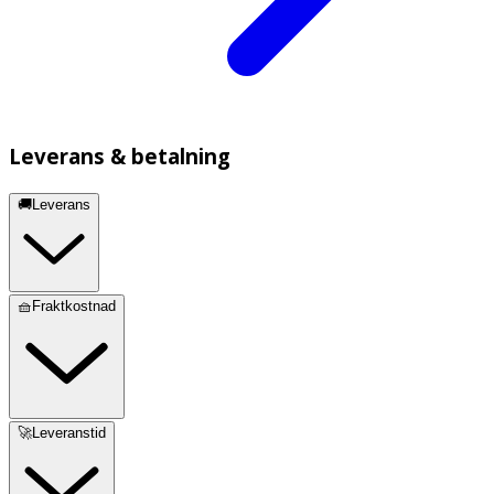
Leverans & betalning
🚚Leverans
🧺Fraktkostnad
🚀Leveranstid