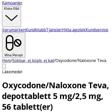
Kampanjer
Kloka Råd
Varumärken
Kundklubb
Tjänster
Hitta apotek
Kundservice
Mina Recept
Hem
/
Sökbar, ej köpb, ej kat
/
Oxycodone/Naloxone Teva
Läkemedel
Oxycodone/Naloxone Teva,
depottablett 5 mg/2,5 mg,
56 tablett(er)