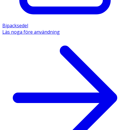
Bipacksedel
Läs noga före användning