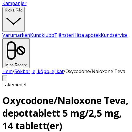
Kampanjer
Kloka Råd
Varumärken
Kundklubb
Tjänster
Hitta apotek
Kundservice
Mina Recept
Hem
/
Sökbar, ej köpb, ej kat
/
Oxycodone/Naloxone Teva
Läkemedel
Oxycodone/Naloxone Teva,
depottablett 5 mg/2,5 mg,
14 tablett(er)