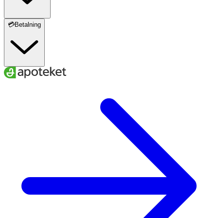
💳Betalning