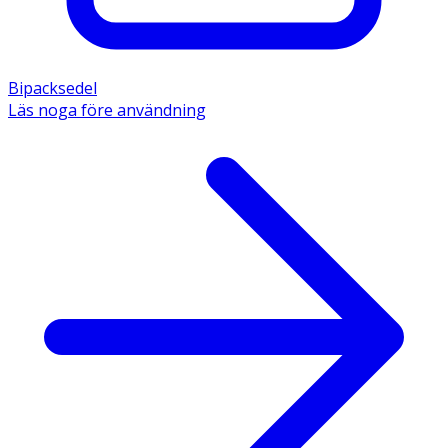
Bipacksedel
Läs noga före användning