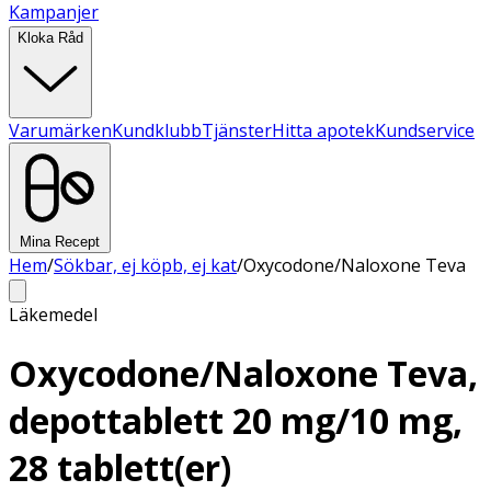
Kampanjer
Kloka Råd
Varumärken
Kundklubb
Tjänster
Hitta apotek
Kundservice
Mina Recept
Hem
/
Sökbar, ej köpb, ej kat
/
Oxycodone/Naloxone Teva
Läkemedel
Oxycodone/Naloxone Teva,
depottablett 20 mg/10 mg,
28 tablett(er)