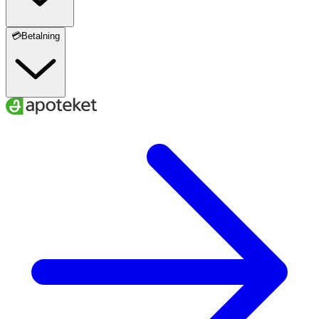
💳Betalning