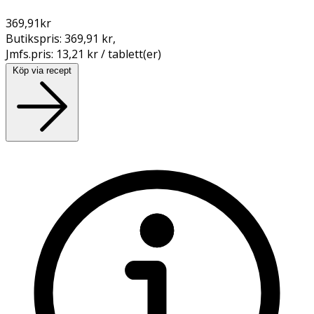
369,91
kr
Butikspris:
369,91 kr
,
Jmfs.pris:
13,21 kr / tablett(er)
Köp via recept