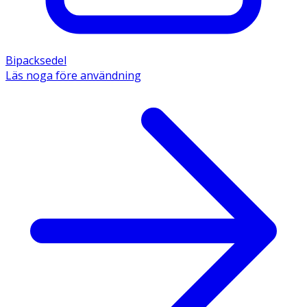
Bipacksedel
Läs noga före användning