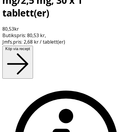
mg/2,5 mg, 30 x 1
tablett(er)
80,53
kr
Butikspris:
80,53 kr
,
Jmfs.pris:
2,68 kr / tablett(er)
Köp via recept