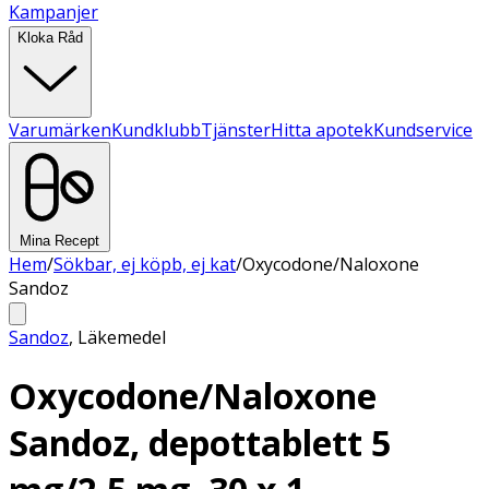
Kampanjer
Kloka Råd
Varumärken
Kundklubb
Tjänster
Hitta apotek
Kundservice
Mina Recept
Hem
/
Sökbar, ej köpb, ej kat
/
Oxycodone/Naloxone
Sandoz
Sandoz
,
Läkemedel
Oxycodone/Naloxone
Sandoz, depottablett 5