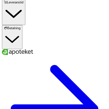
🚀Leveranstid
💳Betalning