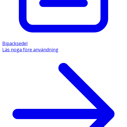
Bipacksedel
Läs noga före användning