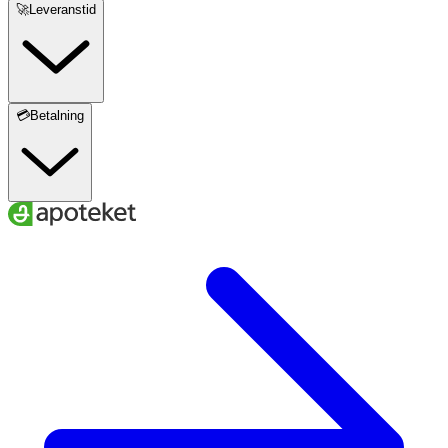
🚀Leveranstid
💳Betalning