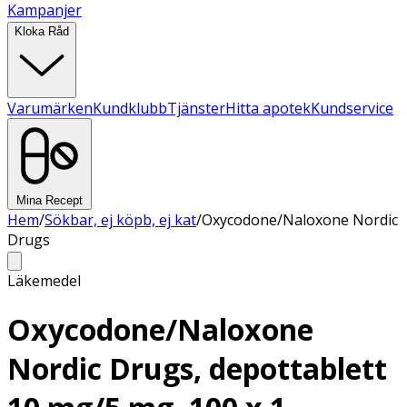
Kampanjer
Kloka Råd
Varumärken
Kundklubb
Tjänster
Hitta apotek
Kundservice
Mina Recept
Hem
/
Sökbar, ej köpb, ej kat
/
Oxycodone/Naloxone Nordic
Drugs
Läkemedel
Oxycodone/Naloxone
Nordic Drugs, depottablett