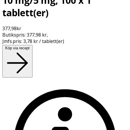
10 mg/5 mg, 100 x 1
tablett(er)
377,98
kr
Butikspris:
377,98 kr
,
Jmfs.pris:
3,78 kr / tablett(er)
Köp via recept