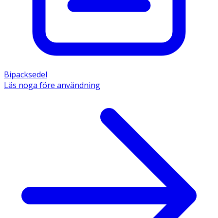
Bipacksedel
Läs noga före användning