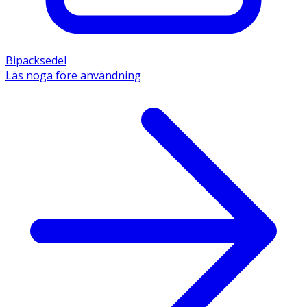
Bipacksedel
Läs noga före användning