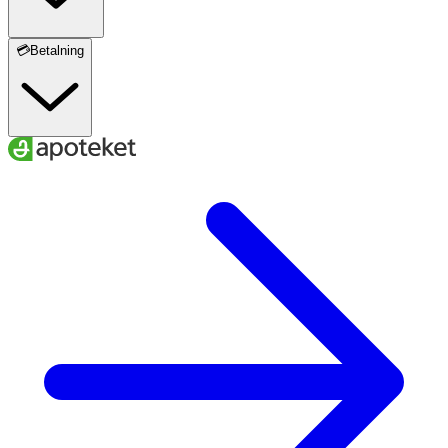
💳Betalning