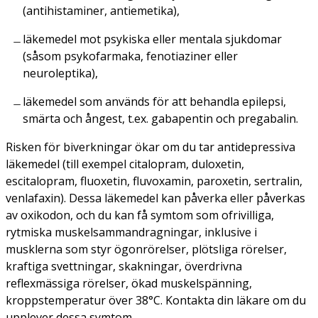
(antihistaminer, antiemetika),
läkemedel mot psykiska eller mentala sjukdomar
(såsom psykofarmaka, fenotiaziner eller
neuroleptika),
läkemedel som används för att behandla epilepsi,
smärta och ångest, t.ex. gabapentin och pregabalin.
Risken för biverkningar ökar om du tar antidepressiva
läkemedel (till exempel citalopram, duloxetin,
escitalopram, fluoxetin, fluvoxamin, paroxetin, sertralin,
venlafaxin). Dessa läkemedel kan påverka eller påverkas
av oxikodon, och du kan få symtom som ofrivilliga,
rytmiska muskelsammandragningar, inklusive i
musklerna som styr ögonrörelser, plötsliga rörelser,
kraftiga svettningar, skakningar, överdrivna
reflexmässiga rörelser, ökad muskelspänning,
kroppstemperatur över 38°C. Kontakta din läkare om du
upplever dessa symtom.