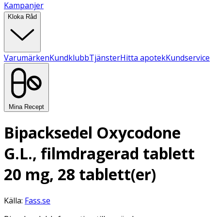
Kampanjer
Kloka Råd
Varumärken
Kundklubb
Tjänster
Hitta apotek
Kundservice
Mina Recept
Bipacksedel Oxycodone
G.L., filmdragerad tablett
20 mg, 28 tablett(er)
Källa:
Fass.se