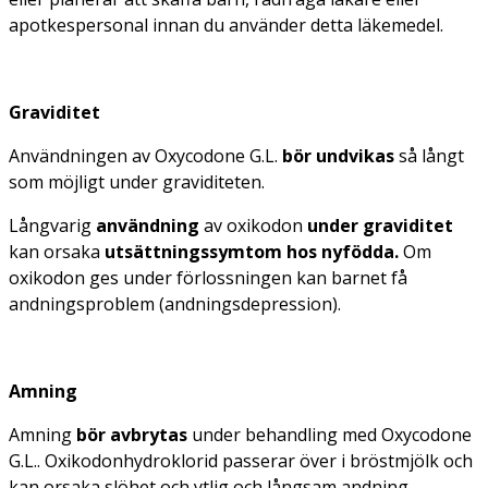
apotkespersonal innan du använder detta läkemedel.
Graviditet
Användningen av Oxycodone G.L.
bör undvikas
så långt
som möjligt under graviditeten.
Långvarig
användning
av oxikodon
under graviditet
kan orsaka
utsättningssymtom hos nyfödda.
Om
oxikodon ges under förlossningen kan barnet få
andningsproblem (andningsdepression).
Amning
Amning
bör avbrytas
under behandling med Oxycodone
G.L.. Oxikodonhydroklorid passerar över i bröstmjölk och
kan orsaka slöhet och ytlig och långsam andning