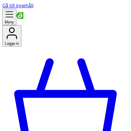
Gå till innehåll
Meny
Logga in