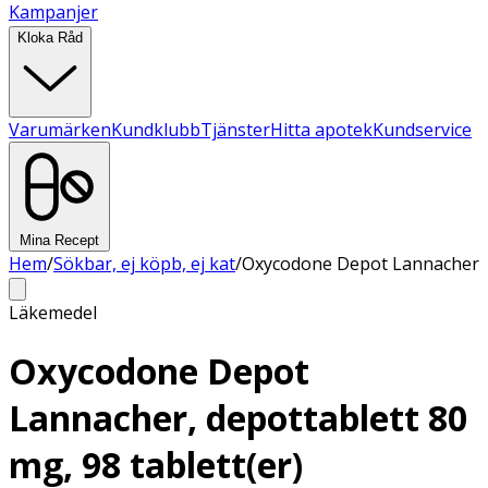
Kampanjer
Kloka Råd
Varumärken
Kundklubb
Tjänster
Hitta apotek
Kundservice
Mina Recept
Hem
/
Sökbar, ej köpb, ej kat
/
Oxycodone Depot Lannacher
Läkemedel
Oxycodone Depot
Lannacher, depottablett 80
mg, 98 tablett(er)