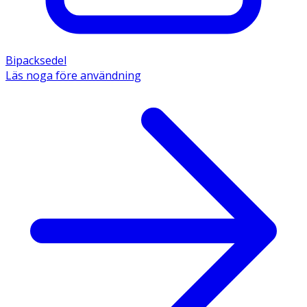
Bipacksedel
Läs noga före användning