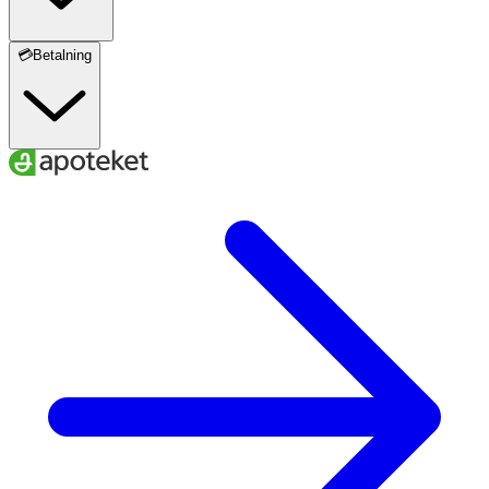
💳Betalning