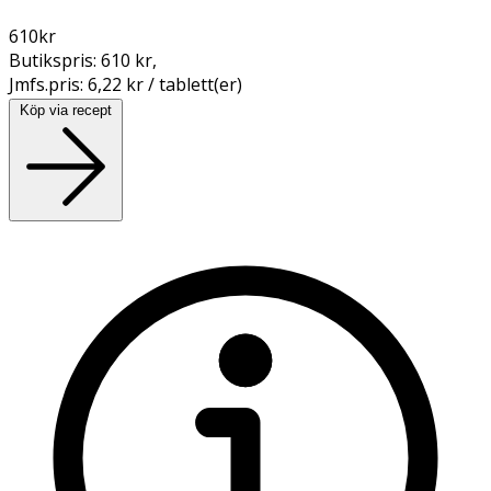
610
kr
Butikspris:
610 kr
,
Jmfs.pris:
6,22 kr / tablett(er)
Köp via recept