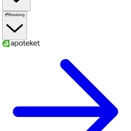
💳Betalning