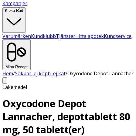
Kampanjer
Kloka Råd
Varumärken
Kundklubb
Tjänster
Hitta apotek
Kundservice
Mina Recept
Hem
/
Sökbar, ej köpb, ej kat
/
Oxycodone Depot Lannacher
Läkemedel
Oxycodone Depot
Lannacher, depottablett 80
mg, 50 tablett(er)