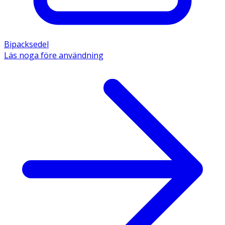
Bipacksedel
Läs noga före användning