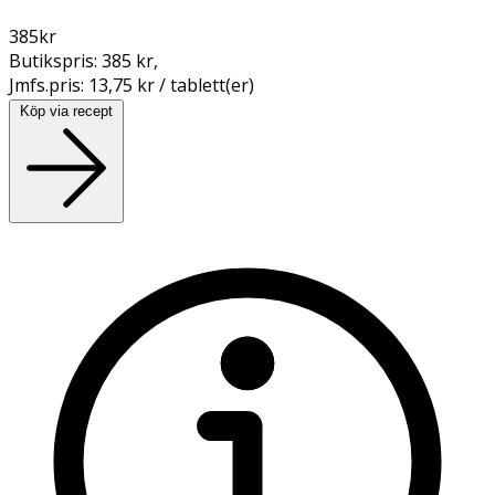
385
kr
Butikspris:
385 kr
,
Jmfs.pris:
13,75 kr / tablett(er)
Köp via recept