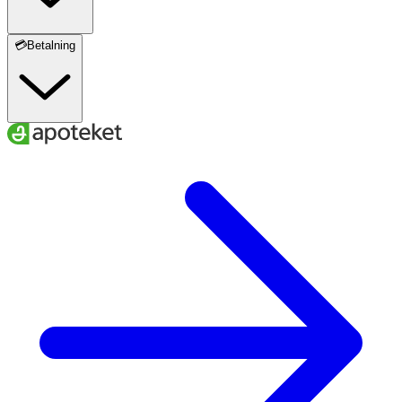
💳Betalning