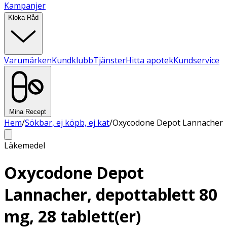
Kampanjer
Kloka Råd
Varumärken
Kundklubb
Tjänster
Hitta apotek
Kundservice
Mina Recept
Hem
/
Sökbar, ej köpb, ej kat
/
Oxycodone Depot Lannacher
Läkemedel
Oxycodone Depot
Lannacher, depottablett 80
mg, 28 tablett(er)