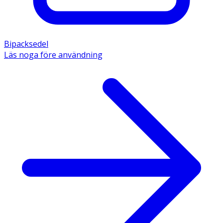
Bipacksedel
Läs noga före användning