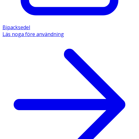
Bipacksedel
Läs noga före användning