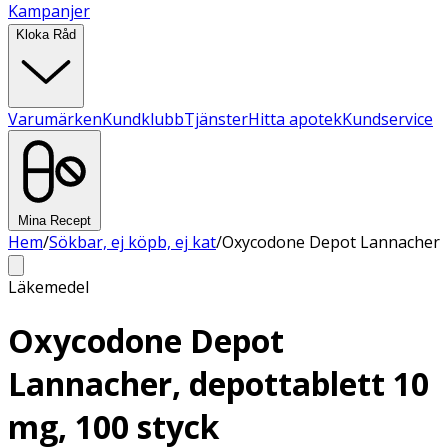
Kampanjer
Kloka Råd
Varumärken
Kundklubb
Tjänster
Hitta apotek
Kundservice
Mina Recept
Hem
/
Sökbar, ej köpb, ej kat
/
Oxycodone Depot Lannacher
Läkemedel
Oxycodone Depot
Lannacher, depottablett 10
mg, 100 styck