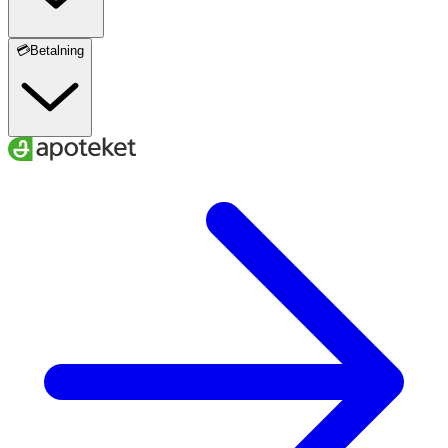
💳Betalning