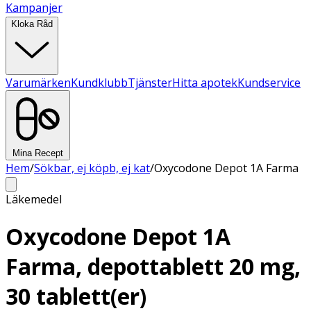
Kampanjer
Kloka Råd
Varumärken
Kundklubb
Tjänster
Hitta apotek
Kundservice
Mina Recept
Hem
/
Sökbar, ej köpb, ej kat
/
Oxycodone Depot 1A Farma
Läkemedel
Oxycodone Depot 1A
Farma, depottablett 20 mg,
30 tablett(er)