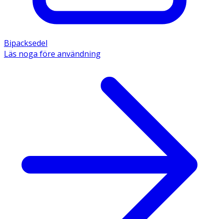
Bipacksedel
Läs noga före användning