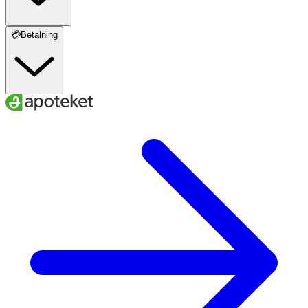
💳Betalning