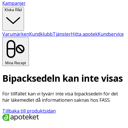
Kampanjer
Kloka Råd
Varumärken
Kundklubb
Tjänster
Hitta apotek
Kundservice
Mina Recept
Bipacksedeln kan inte visas
För tillfället kan vi tyvärr inte visa bipacksedeln för det
här läkemedlet då informationen saknas hos FASS.
Tillbaka till produktsidan