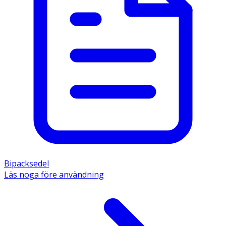
Bipacksedel
Läs noga före användning