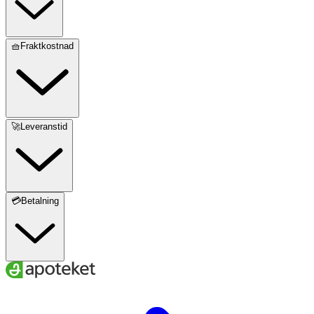
🧺Fraktkostnad
🚀Leveranstid
💳Betalning