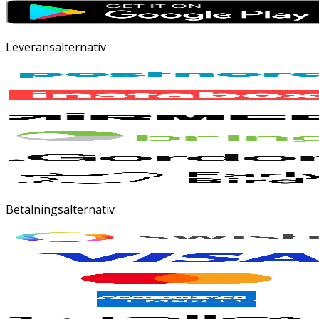
Leveransalternativ
Betalningsalternativ