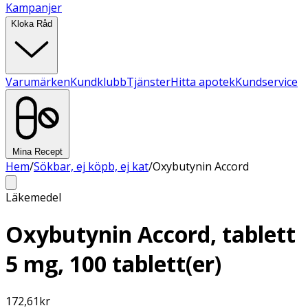
Kampanjer
Kloka Råd
Varumärken
Kundklubb
Tjänster
Hitta apotek
Kundservice
Mina Recept
Hem
/
Sökbar, ej köpb, ej kat
/
Oxybutynin Accord
Läkemedel
Oxybutynin Accord, tablett
5 mg, 100 tablett(er)
172,61
kr