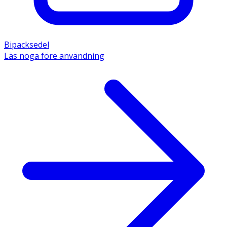
Bipacksedel
Läs noga före användning