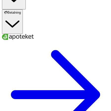
💳Betalning