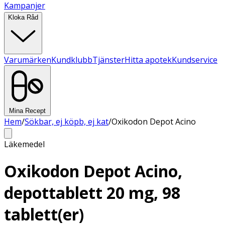
Kampanjer
Kloka Råd
Varumärken
Kundklubb
Tjänster
Hitta apotek
Kundservice
Mina Recept
Hem
/
Sökbar, ej köpb, ej kat
/
Oxikodon Depot Acino
Läkemedel
Oxikodon Depot Acino,
depottablett 20 mg, 98
tablett(er)