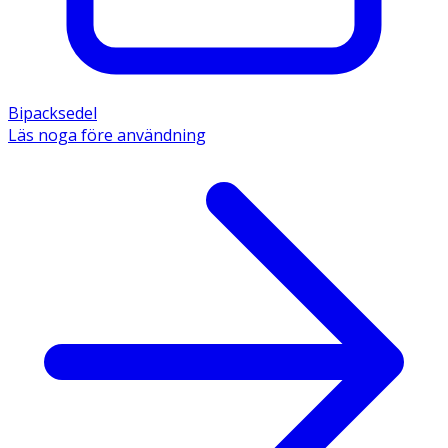
Bipacksedel
Läs noga före användning