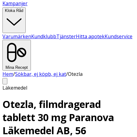
Kampanjer
Kloka Råd
Varumärken
Kundklubb
Tjänster
Hitta apotek
Kundservice
Mina Recept
Hem
/
Sökbar, ej köpb, ej kat
/
Otezla
Läkemedel
Otezla, filmdragerad
tablett 30 mg Paranova
Läkemedel AB, 56