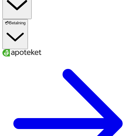
💳Betalning