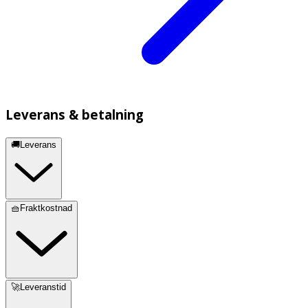
Leverans & betalning
🚚Leverans
🧺Fraktkostnad
🚀Leveranstid