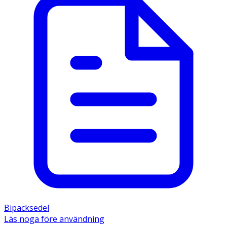
Bipacksedel
Läs noga före användning