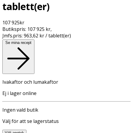
tablett(er)
107 925
kr
Butikspris:
107 925 kr
,
Jmfs.pris:
963,62 kr / tablett(er)
Se mina recept
Ivakaftor och lumakaftor
Ej i lager online
Ingen vald butik
Välj för att se lagerstatus
Välj apotek