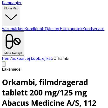
Kampanjer
Kloka Råd
Varumärken
Kundklubb
Tjänster
Hitta apotek
Kundservice
Mina Recept
Hem
/
Sökbar, ej köpb, ej kat
/
Orkambi
Läkemedel
Orkambi, filmdragerad
tablett 200 mg/125 mg
Abacus Medicine A/S, 112