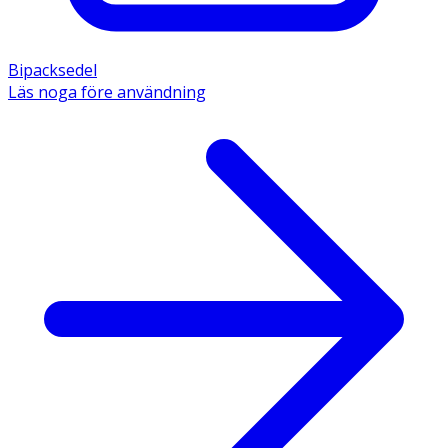
Bipacksedel
Läs noga före användning