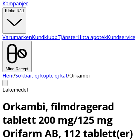
Kampanjer
Kloka Råd
Varumärken
Kundklubb
Tjänster
Hitta apotek
Kundservice
Mina Recept
Hem
/
Sökbar, ej köpb, ej kat
/
Orkambi
Läkemedel
Orkambi, filmdragerad
tablett 200 mg/125 mg
Orifarm AB, 112 tablett(er)