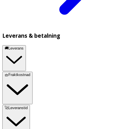
Leverans & betalning
🚚Leverans
🧺Fraktkostnad
🚀Leveranstid