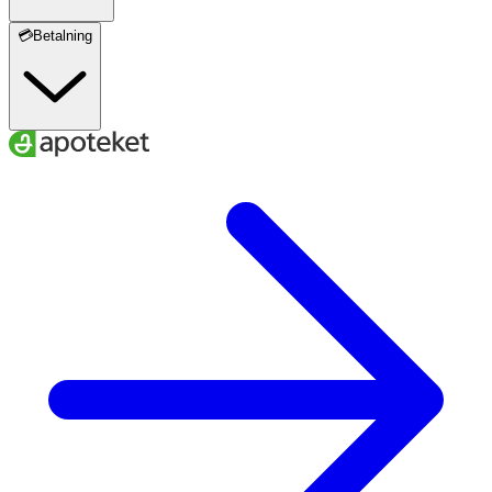
💳Betalning