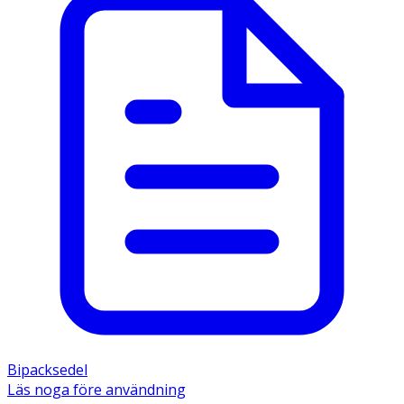
Bipacksedel
Läs noga före användning