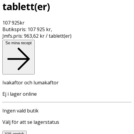
tablett(er)
107 925
kr
Butikspris:
107 925 kr
,
Jmfs.pris:
963,62 kr / tablett(er)
Se mina recept
Ivakaftor och lumakaftor
Ej i lager online
Ingen vald butik
Välj för att se lagerstatus
Välj apotek