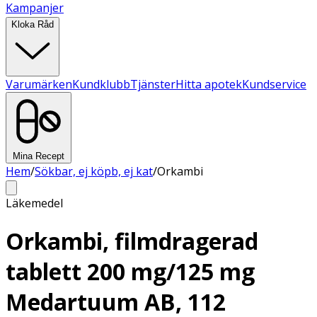
Kampanjer
Kloka Råd
Varumärken
Kundklubb
Tjänster
Hitta apotek
Kundservice
Mina Recept
Hem
/
Sökbar, ej köpb, ej kat
/
Orkambi
Läkemedel
Orkambi, filmdragerad
tablett 200 mg/125 mg
Medartuum AB, 112