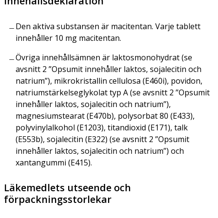
Innehållsdeklaration
Den aktiva substansen är macitentan. Varje tablett
innehåller 10 mg macitentan.
Övriga innehållsämnen är laktosmonohydrat (se
avsnitt 2 ”Opsumit innehåller laktos, sojalecitin och
natrium”), mikrokristallin cellulosa (E460i), povidon,
natriumstärkelseglykolat typ A (se avsnitt 2 ”Opsumit
innehåller laktos, sojalecitin och natrium”),
magnesiumstearat (E470b), polysorbat 80 (E433),
polyvinylalkohol (E1203), titandioxid (E171), talk
(E553b), sojalecitin (E322) (se avsnitt 2 ”Opsumit
innehåller laktos, sojalecitin och natrium”) och
xantangummi (E415).
Läkemedlets utseende och
förpackningsstorlekar