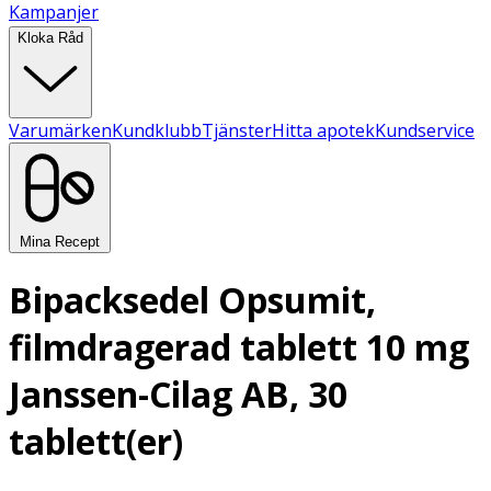
Kampanjer
Kloka Råd
Varumärken
Kundklubb
Tjänster
Hitta apotek
Kundservice
Mina Recept
Bipacksedel Opsumit,
filmdragerad tablett 10 mg
Janssen-Cilag AB, 30
tablett(er)