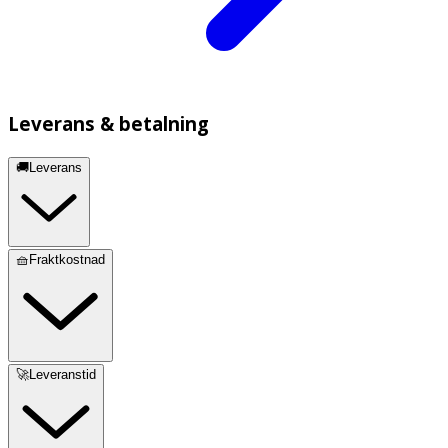
Leverans & betalning
🚚Leverans
🧺Fraktkostnad
🚀Leveranstid