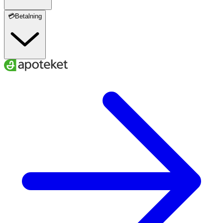
💳Betalning