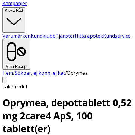
Kampanjer
Kloka Råd
Varumärken
Kundklubb
Tjänster
Hitta apotek
Kundservice
Mina Recept
Hem
/
Sökbar, ej köpb, ej kat
/
Oprymea
Läkemedel
Oprymea, depottablett 0,52
mg 2care4 ApS, 100
tablett(er)