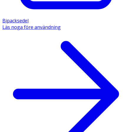
Bipacksedel
Läs noga före användning